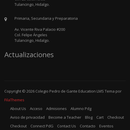
Tulancingo, Hidalgo.
Primaria, Secundaria y Preparatoria
Av. Vicente Riva Palacio #200
Col. Felipe Ángeles
Tulancingo, Hidalgo.
Actualizaciones
Copyright © 2026
Colegio Pedro de Gante
Education LMS
Tema por
FilaThemes
About Us
Acceso
Admisiones
Alumno Pdg
Aviso de privacidad
Become a Teacher
Blog
Cart
Checkout
Checkout
Connect PdG
Contact Us
Contacto
Eventos