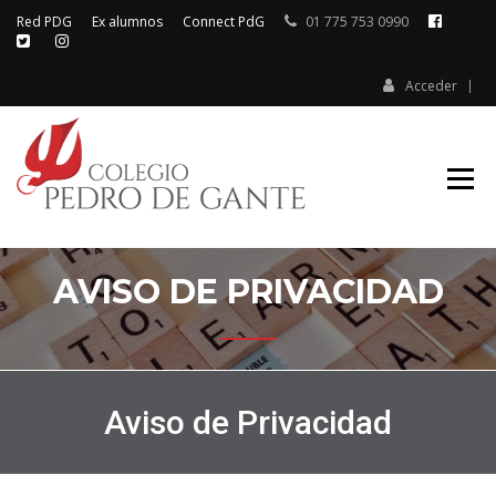
Red PDG
Ex alumnos
Connect PdG
01 775 753 0990
Acceder
Colegio Pedro de Gante
COLEGIO
PEDRO DE
GANTE
AVISO DE PRIVACIDAD
Aviso de Privacidad