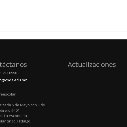
táctanos
Actualizaciones
75 753 0990
to@cpdg.edu.mx
reescolar
alzada 5 de Mayo con 5 de
ebrero #401
ol. La escondida
ulancingo, Hidalgo.