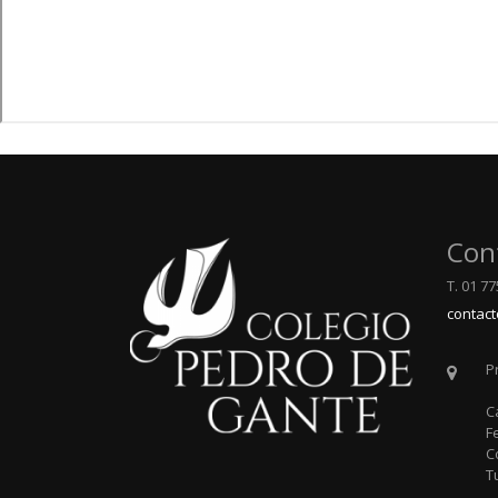
Con
T. 01 7
contac
P
C
F
C
T