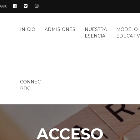
0990
GIO
INICIO
ADMISIONES
NUESTRA
MODELO
RO
ESENCIA
EDUCATI
TE
CONNECT
PDG
ACCESO