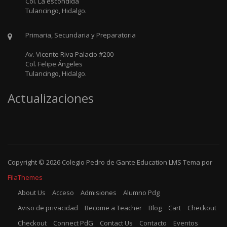
Col. La escondida
Tulancingo, Hidalgo.
Primaria, Secundaria y Preparatoria
Av. Vicente Riva Palacio #200
Col. Felipe Ángeles
Tulancingo, Hidalgo.
Actualizaciones
Copyright © 2026
Colegio Pedro de Gante
Education LMS
Tema por
FilaThemes
About Us
Acceso
Admisiones
Alumno Pdg
Aviso de privacidad
Become a Teacher
Blog
Cart
Checkout
Checkout
Connect PdG
Contact Us
Contacto
Eventos