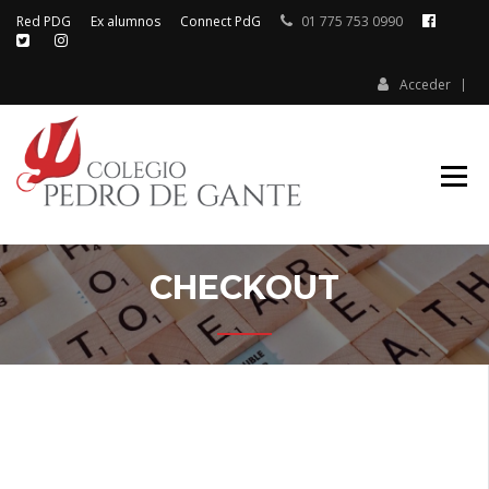
Red PDG
Ex alumnos
Connect PdG
01 775 753 0990
Acceder
Colegio Pedro de Gante
COLEGIO
PEDRO DE
GANTE
CHECKOUT