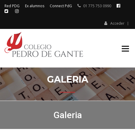
Red PDG
Ex alumnos
Connect PdG
01 775 753 0990
Acceder
Colegio Pedro de Gante
COLEGIO
PEDRO DE
GANTE
GALERIA
Galeria