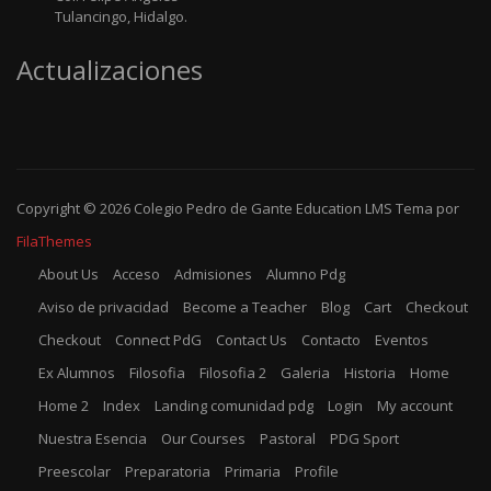
Tulancingo, Hidalgo.
Actualizaciones
Copyright © 2026
Colegio Pedro de Gante
Education LMS
Tema por
FilaThemes
About Us
Acceso
Admisiones
Alumno Pdg
Aviso de privacidad
Become a Teacher
Blog
Cart
Checkout
Checkout
Connect PdG
Contact Us
Contacto
Eventos
Ex Alumnos
Filosofia
Filosofia 2
Galeria
Historia
Home
Home 2
Index
Landing comunidad pdg
Login
My account
Nuestra Esencia
Our Courses
Pastoral
PDG Sport
Preescolar
Preparatoria
Primaria
Profile