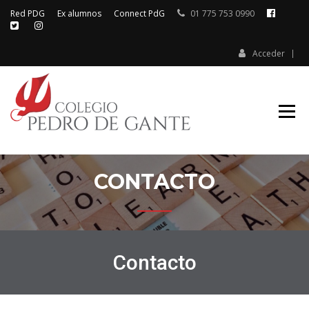
Red PDG
Ex alumnos
Connect PdG
01 775 753 0990
Acceder
Colegio Pedro de Gante
COLEGIO
PEDRO DE
GANTE
CONTACTO
Contacto