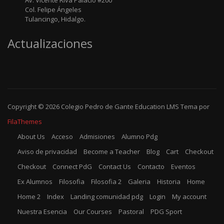
Av. Vicente Riva Palacio #200
Col. Felipe Ángeles
Tulancingo, Hidalgo.
Actualizaciones
Copyright © 2026
Colegio Pedro de Gante
Education LMS
Tema por
FilaThemes
About Us
Acceso
Admisiones
Alumno Pdg
Aviso de privacidad
Become a Teacher
Blog
Cart
Checkout
Checkout
Connect PdG
Contact Us
Contacto
Eventos
Ex Alumnos
Filosofia
Filosofia 2
Galeria
Historia
Home
Home 2
Index
Landing comunidad pdg
Login
My account
Nuestra Esencia
Our Courses
Pastoral
PDG Sport