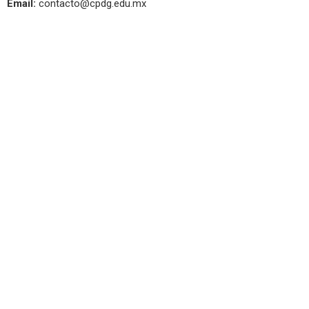
Email:
contacto@cpdg.edu.mx