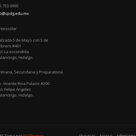
75 753 0990
to@cpdg.edu.mx
reescolar
alzada 5 de Mayo con 5 de
ebrero #401
ol. La escondida
ulancingo, Hidalgo.
rimaria, Secundaria y Preparatoria
v. Vicente Riva Palacio #200
ol. Felipe Ángeles
ulancingo, Hidalgo.
MS
Tema por
FilaThemes
About Us
Acceso
Admisione