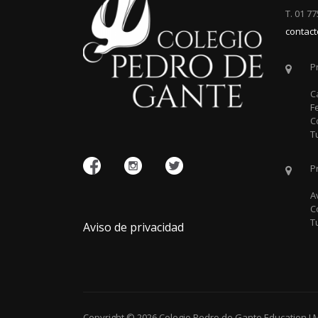
T. 01 7
contac
P
C
F
C
T
P
A
C
T
Aviso de privacidad
Copyright © 2026
Colegio Pedro de Gante
Education L