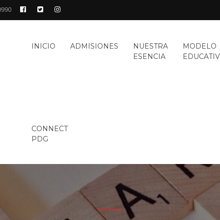
0990
GIO
INICIO
ADMISIONES
NUESTRA
MODELO
RO
ESENCIA
EDUCATI
TE
CONNECT
PDG